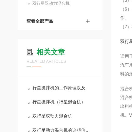
（5
双行星双动力混合机
（6
查看全部产品
（7
双行
相关文章
适用
RELATED ARTICLES
汽车
料的
行星搅拌机的工作原理以及特点
混合
混合
行星搅拌机（行星混合机）
出料
机、
双行星双动力混合机
双行星动力混合机的这些信息选购早看早了解