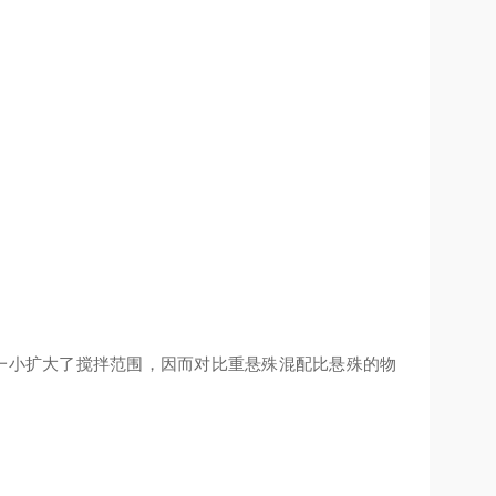
一小扩大了搅拌范围，因而对比重悬殊混配比悬殊的物
一。
反应。