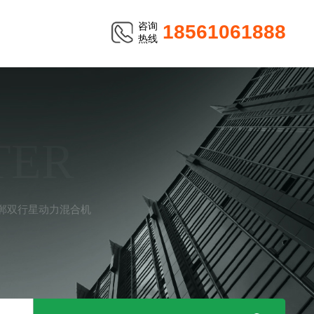
咨询
18561061888
热线
TER
郸双行星动力混合机