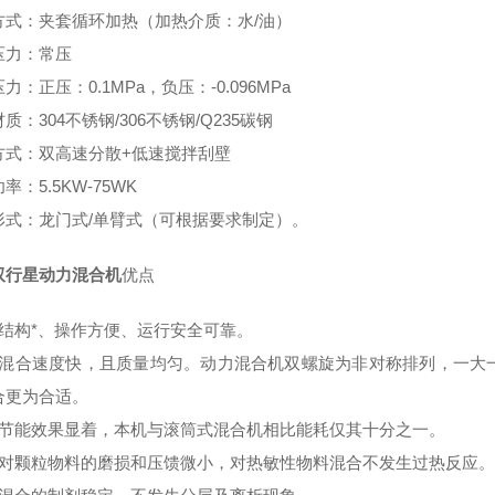
方式：夹套循环加热（加热介质：水/油）
计压力：常压
压力：正压：0.1MPa，负压：-0.096MPa
材质：304不锈钢/306不锈钢/Q235碳钢
方式：双高速分散+低速搅拌刮壁
功率：5.5KW-75WK
形式：龙门式/单臂式（可根据要求制定）。
双行星动力混合机
优点
）结构*、操作方便、运行安全可靠。
）混合速度快，且质量均匀。动力混合机双螺旋为非对称排列，一大
混合更为合适。
）节能效果显着，本机与滚筒式混合机相比能耗仅其十分之
）对颗粒物料的磨损和压馈微小，对热敏性物料混合不发生过热