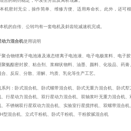
）混合的制剂稳定，不发生分层及离析现象。
）本机密封无尘，操作简单、维修方便、适用寿命长。此外，还可
作。
）本机的自传、公转均有一套电机及斜齿轮减速机完成。
星动力混合机
使用说明
于聚合物锂离子电池液及液态锂离子电池液、电子电极浆料、电子胶
用聚氨酯密封胶、粘合剂、浆糊状物料、油墨、颜料、化妆品、药膏
混合、反应、分散、溶解、均质、乳化等生产工艺。
机系列：卧式混合机、卧式螺带混合机、卧式无重力混合机、卧式犁
机、行星动力混合机、双行星动力混合机、双轴浆叶无重力混合机、
机、不锈钢双行星双动力混合机、实验室行星搅拌机、双螺带混合机
VH型混合机、立式干粉机、卧式干粉机、干粉胶腻混合机