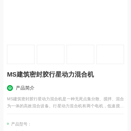
MS建筑密封胶行星动力混合机
产品简介
MS建筑密封胶行星动力混合机是一种无死点集分散、搅拌、混合
为一体的高效混合设备。行星动力混合机有两个电机，低速搅拌
部件采用行星齿轮传动,搅拌桨在公转时也自转,使物料上下及四周
运动,从而在较短的时间内达到理想的混合效果。 高速分散部件与
产品型号：
行星架一起公转，同时高速自转,使物料受到强烈的剪切与分散混