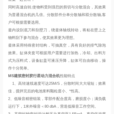
同时高速自转,使物料受到强烈的剪切与分散混合，其效果
为普通混合机的几倍。分散部件分单分散轴和双分散轴,客
户可根据需要选用。
釜内设刮底刀和刮壁刀，绕釜体轴线转动，将粘在壁上之
物料刮下参与混合，使其效果更为理想。
釜体采用特殊密封结构，可抽真空，具有良好的排气除泡
效果。缸体夹套可根据用户需要进行加热，冷却。出料方
式为压料式，设备缸盖可液压升降，缸体可自由移动，操
作十分简单。
MS建筑密封胶行星动力混合机
性能特点
1、高转速线速度可达25M/S，分散时间大大缩短；效果
佳，搅拌完后的电池浆料颗粒度小、*性高。
2、低噪音精密组装，零部件配合度高，磨损度小；满负载
运行下，1米外噪音＜80 dbA，营造低噪音工作空间。
3、高密封轴密封设计耐压力真空至1.5BarA，真空保持度