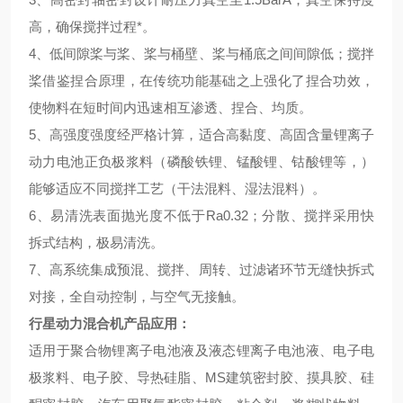
高，确保搅拌过程*。
4、低间隙桨与桨、桨与桶壁、桨与桶底之间间隙低；搅拌
桨借鉴捏合原理，在传统功能基础之上强化了捏合功效，
使物料在短时间内迅速相互渗透、捏合、均质。
5、高强度强度经严格计算，适合高黏度、高固含量锂离子
动力电池正负极浆料（磷酸铁锂、锰酸锂、钴酸锂等，）
能够适应不同搅拌工艺（干法混料、湿法混料）。
6、易清洗表面抛光度不低于Ra0.32；分散、搅拌采用快
拆式结构，极易清洗。
7、高系统集成预混、搅拌、周转、过滤诸环节无缝快拆式
对接，全自动控制，与空气无接触。
行星动力混合机产品应用：
适用于聚合物锂离子电池液及液态锂离子电池液、电子电
极浆料、电子胶、导热硅脂、MS建筑密封胶、摸具胶、硅