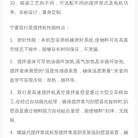
10、根据工艺的不同，可选配不同的搅拌形式及电机功
率。非标设计，量身定制。
宁夏双行星搅拌机性能特点：
1、密封性能：本机型采用机械密封系统,使物料可在高真
空状态下操作，能够在长时间保压，不泄漏。
2、搅拌釜体可导热油循环加热,蒸气加热及水循环加热。
搅拌釜体测壁的*温度传感器装置，确保温度测量*,夹套内
盘管可实现冷却；加热，循环等。
3、双行星高速搅拌机真空搅拌釜壁是通过大型立车精加
工,在经过自动抛光处理，确保搅拌浆与刮壁器在旋转时,刮
壁器是通过物料阻力自动贴合釜壁，能使物料*刮净；无残
留。
4、螺旋式搅拌浆或矩形搅拌浆底部安装低刮壁器装置，确