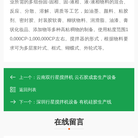
业所需的多组份固-固相、固-液相、液-液相物料的混合、
反应、分散、溶解、调质等工艺，如油墨、颜料、粘胶
剂、密封胶、封装胶软膏、糊状物料、润滑脂、油漆、膏
状化妆品、添加物等多种高粘稠物的制备。使用粘度范围1
0,000CP-1,000,000CP左右。搅拌器的形式，根据物料要
求可为多层浆叶式、框式、蝴蝶式、外轮式等。
云南双行星搅拌机 云石胶成套生产设备
上一个：
返回列表
深圳行星搅拌机设备 有机硅胶生产线
下一个：
在线留言