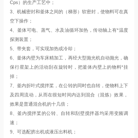
Cps）的生产工艺中；
3、机械密封和釜体之间的（梯形）软密封，使物料可在真
空下操作；
4、釜体可电、蒸气、水及油循环加热，传动轴上有*温度
探测装置；
5、带夹套，可实现加热或冷却；
6、釜体内壁为车床精加工，再经大型抛光机自动抛光，确
保行星架上的活动刮在旋转时，把釜体内壁上的物料*挂
掉；
7、釜内折叶式搅拌桨，在公转的同时也自转，使物料上下
及四周流动，从而在很短时间内达到混合（混炼）效果，
效果是普通混合机的十几倍；
8、釜内搅拌桨的公转、自转和刮壁搅拌器均采用变频调
速；
9、可选配挤出机或液压出料机；