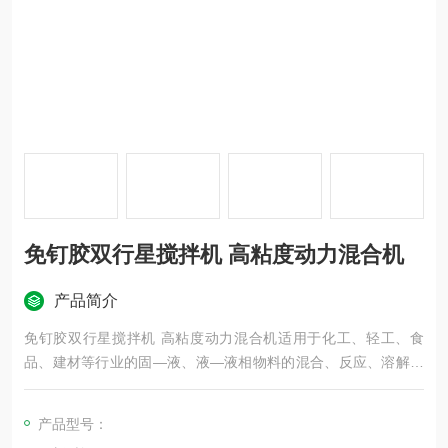
免钉胶双行星搅拌机 高粘度动力混合机
产品简介
免钉胶双行星搅拌机 高粘度动力混合机适用于化工、轻工、食
品、建材等行业的固—液、液—液相物料的混合、反应、溶解、
分散等工艺，如粘胶剂、电子硅胶、硅酮密封胶、玻璃胶、结构
胶、建筑密封胶、耐候胶、汽车密封胶、封装胶、高粘度稠物
产品型号：
料、软膏及浆糊状物料、润滑脂及油漆、膏状化妆品、油墨及颜