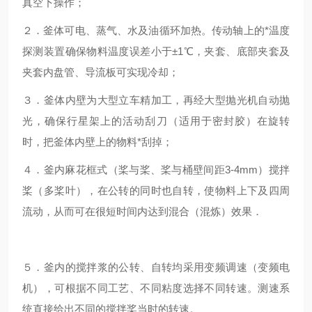
真空下操作；
２．釜体可电、蒸气、水及油循环加热。传动轴上的*温度
探测装置确保物料温度误差小于±1℃，夹套、底部夹套及
夹套内盘管、导流板可实现冷却；
３．釜体内壁为大型立车精加工，再经大型抛光机自动抛
光，确保行星架上的活动刮刀（适用于密封胶）在旋转
时，把釜体内壁上的物料*刮掉；
４．釜内麻花框式（桨与桨、桨与桶壁间距3-4mm）搅拌
桨（多桨叶），在公转的同时也自转，使物料上下及四周
流动，从而可在很短时间内达到混合（混炼）效果．
５．釜内的搅拌浆的公转、自转均采用变频调速（变频电
机），可根据不同工艺、不同粘度选择不同转速。测速系
统直接给出不同的搅拌桨当时的转速。