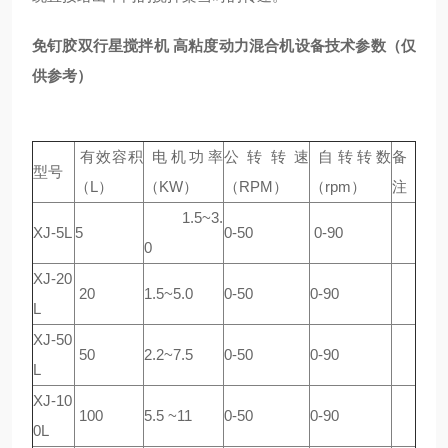
免钉胶双行星搅拌机 高粘度动力混合机
设备技术参数（仅
供参考）
有效容积
电机功率
公转转速
自转转数
备
型号
（L）
（KW）
（RPM）
（rpm）
注
1.5~3.
XJ-5L
5
0-50
0-90
0
XJ-20
20
1.5~5.0
0-50
0-90
L
XJ-50
50
2.2~7.5
0-50
0-90
L
XJ-10
100
5.5 ~11
0-50
0-90
0L