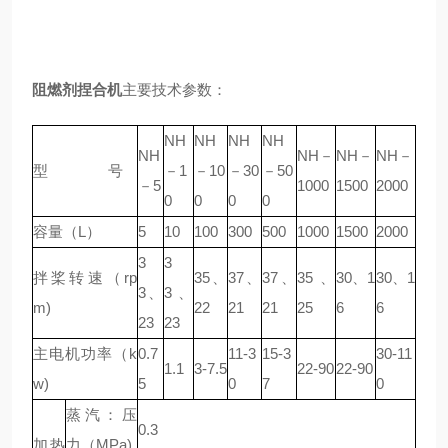
阻燃剂捏合机
主要技术参数：
NH
NH
NH
NH
NH
NH－
NH－
NH－
型 号
－1
－10
－30
－50
－5
1000
1500
2000
0
0
0
0
容量（L）
5
10
100
300
500
1000
1500
2000
3
3
拌桨转速（rp
35、
37、
37、
35、
30、1
30、1
3、
3、
m)
22
21
21
25
6
6
23
23
主电机功率（k
0.7
11-3
15-3
30-11
1.1
3-7.5
22-90
22-90
w)
5
0
7
0
蒸汽：压
0.3
加热
力（MPa)