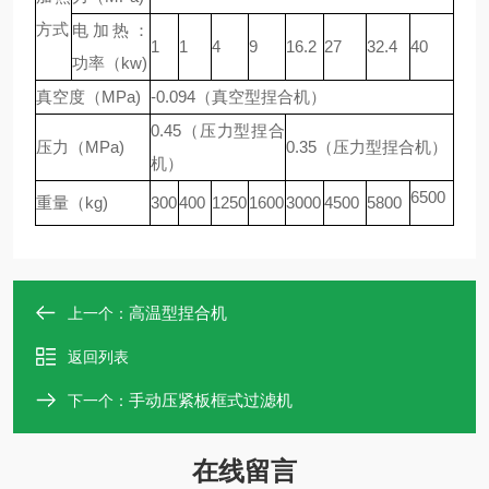
方式
电加热：
1
1
4
9
16.2
27
32.4
40
功率（kw)
真空度（MPa)
-0.094（真空型捏合机）
0.45（压力型捏合
压力（MPa)
0.35（压力型捏合机）
机）
6500
重量（kg)
300
400
1250
1600
3000
4500
5800
高温型捏合机
上一个：
返回列表
手动压紧板框式过滤机
下一个：
在线留言