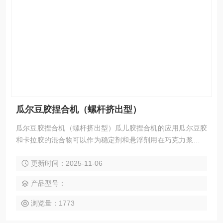
瓜尔豆胶捏合机（螺杆挤出型）
瓜尔豆胶捏合机（螺杆挤出型）瓜儿胶捏合机的应用瓜尔豆胶
和卡拉胶的混合物可以作为稳定剂和悬浮剂用在巧克力浆液和
巧克力粉中；瓜尔豆胶可以作为泡沫稳定剂用于咖啡提取物的
更新时间：2025-11-06
真空泡沫干燥中；瓜儿豆胶还可以改善热挤压膨化玉米粗粉的
碎裂强度、吸水性和膨胀性。
产品型号：
浏览量：1773