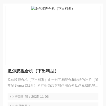
瓜尔胶捏合机（下出料型）
瓜尔胶捏合机（下出料型）由一对互相配合和旋转的叶片（通
常呈Sigma 或Z形）所产生强烈剪切作用而使瓜尔豆胶能够迅
速反应从而获得均匀的混合搅拌。有的行业也有混捏锅、混捏
更新时间：2025-11-06
机的说法。