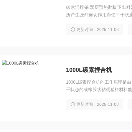
碳素混捏锅 双层预热翻板下出料
所产生强烈剪切作用而使半干状
均匀的混合搅拌。$n电加热捏合
香糖、泡泡糖、纸浆、纤维素、
更新时间：2025-11-08
橡胶、化妆品等行业。
1000L碳素捏合机
1000L碳素捏合机的工作原理
干状态的或橡胶状粘稠塑料材料
更新时间：2025-11-08