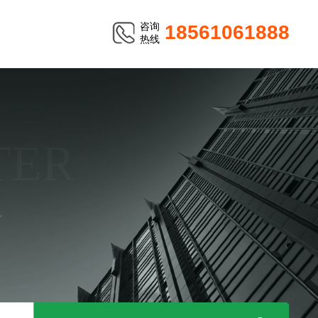
咨询
18561061888
热线
TER
机