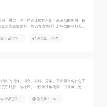
捏锅）通过一对不同转速搅拌浆所产生强烈的剪切、挤
冶金焦为主要原料，煤沥青为粘结剂所构成的物料充分
。其拌缸夹套内可设计成电加热、油加热或*加热等形
产品型号：
浏览量：2219
性物料的混炼、捏合、破碎、分散、重新聚合各种化工
粘度密封胶、硅橡胶、中性酸性玻璃胶、口香糖、泡泡
、油墨、颜料、染料、医药、树脂、塑料、橡胶、化妆
产品型号：
浏览量：2201