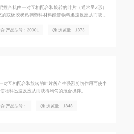
混捏合机由一对互相配合和旋转的叶片（通常呈Z形）
态的或橡胶状粘稠塑料材料能使物料迅速反应从而获得
机应用于高粘度密封胶、硅橡胶、中性酸性玻璃胶、口
亦用于电池、油墨、颜料、染料、医药、树脂、塑料、
产品型号：2000L
浏览量：1373
是由一对互相配合和旋转的叶片所产生强烈剪切作用而使半
能使物料迅速反应从而获得均匀的混合搅拌。
产品型号：
浏览量：1848