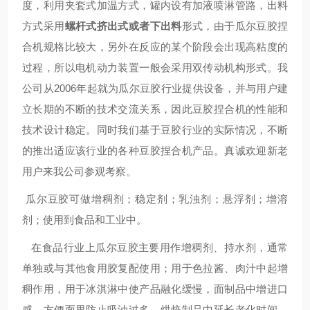
度，利用夹套式加温方式，罐内设有加液喷淋管路，出料
方式采用
螺杆式挤出式或者
下出料
形式
，由于瓜尔豆胶捏
合机规格比较大，另外在反应的某个阶段会出现高粘度的
过程，所以电机动力装置一般会采用双传动机构形式。我
公司从2006年起就为瓜尔豆胶行业提供设备，并与用户建
立长期的不断的技术交流关系，因此豆胶捏合机的性能和
技术设计稳定。同时我们基于豆胶行业的实际情况，不断
的推出适应该行业的各种豆胶捏合机产品。真诚欢迎新老
用户来我公司参观考察。
瓜尔豆胶可做增稠剂；稳定剂；乳浊剂；悬浮剂；增溶
剂；使用到食品和工业中。
在食品行业上瓜尔豆胶主要用作增稠剂、持水剂，通常
单独或与其他食用胶复配使用；用于色拉酱、肉汁中起增
稠作用，用于冰淇淋中使产品融化缓慢，面制品中增进口
感，方便面里防止吸油过多，烘焙制品中延长老化时间，