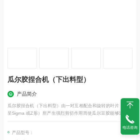
瓜尔胶捏合机（下出料型）
产品简介
瓜尔胶捏合机（下出料型）由一对互相配合和旋转的叶片（通常
呈Sigma 或Z形）所产生强烈剪切作用而使瓜尔豆胶能够迅速反
应从而获得均匀的混合搅拌。有的行业也有混捏锅、混捏机的说
电话咨询
法。
产品型号：