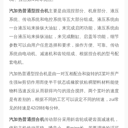
汽加热普通型捏合机
主要是由混捏部分、机座部分、液压
系统、传动系统和电控系统等五大部分组成。液压系统由
一台液压站来操纵大油缸，来完成启闭功能，液压系统由
一台液压站来操纵油缸，来完成翻缸、启盖等功能，细节
参数可以由用户任意选择和要求，操作方便、可靠。传动
系统由电动机、减速机和齿轮组成、根据捏合机的型号配
套电机。
汽加热普通型捏合机是由一对互相配合和旋转的Σ桨叶所产
生强lie剪切作用而使半干状态或橡胶状粘稠塑料材料能使
物料迅速反应从而获得均匀的混合搅拌。两个桨叶的速度
是有差别的，根据不同的工艺可以设定不同的转速，zui常
见的转速是42/28转每分钟。
汽加热普通捏合机
传动部分采用斜齿轮或硬齿面减速机，
使和主机传动平稳、嗓音小、寿ming长。若要调速的话可