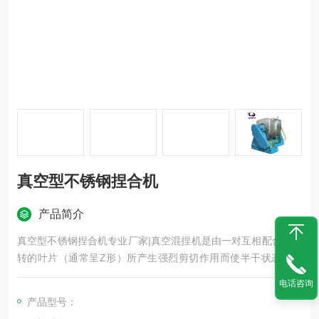
真空型不锈钢捏合机
产品简介
真空型不锈钢捏合机专业厂家|真空混捏机是由一对互相配合和旋
转的叶片（通常呈Z形）所产生强烈剪切作用而使半干状态的或
橡胶状粘稠塑料材料能使物料迅速反应从而获得均匀的混合搅
电话咨询
拌。该机是各种高粘度的弹塑性物料的混炼、捏合、破碎、分
产品型号：
散、重新聚合各传动系统由电机、减速机和齿轮组成。