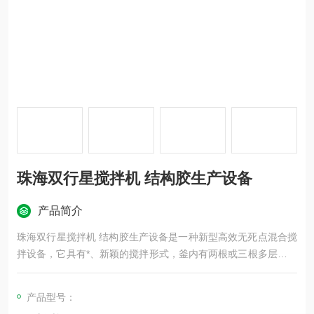
珠海双行星搅拌机 结构胶生产设备
产品简介
珠海双行星搅拌机 结构胶生产设备是一种新型高效无死点混合搅
拌设备，它具有*、新颖的搅拌形式，釜内有两根或三根多层桨叶
式搅拌器和一个自动刮板，搅拌器在绕釜体轴线公转的同时，又
以不同的转速绕自身轴线自转，使物料在釜体内做复杂的运动，
产品型号：
受到强烈的剪切和搓合。此外设备内的刮壁刀绕釜体轴线转动，