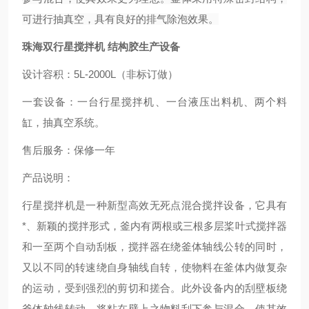
可进行抽真空，具有良好的排气除泡效果。
珠海双行星搅拌机 结构胶生产设备
设计容积：5L-2000L（非标订做）
一套设备：一台行星搅拌机、一台液压出料机、两个料
缸，抽真空系统。
售后服务：保修一年
产品说明：
行星搅拌机是一种新型高效无死点混合搅拌设备，它具有
*、新颖的搅拌形式，釜内有两根或三根多层桨叶式搅拌器
和一至两个自动刮板，搅拌器在绕釜体轴线公转的同时，
又以不同的转速绕自身轴线自转，使物料在釜体内做复杂
的运动，受到强烈的剪切和搓合。此外设备内的刮壁板绕
釜体轴线转动，将粘在壁上之物料刮下参与混合，使其效