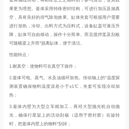
果更为理想。釜体采用特殊密封结构，可进行加压及抽真
空，具有良好的排气除泡效果。缸体夹套可根据用户需要
进行加热，冷却。出料方式为压料式，设备缸盖可液压升
降，缸体可自由移动，操作十分简单。而且搅拌桨及刮板
可随横梁上升而*脱离缸体，便于清洁。
性能特点：
1.耐真空：使物料可在真空下操作；
2.釜体可电、蒸气、水及油循环加热。传动轴上的*温度探
测装置确保物料温度误差小于±1℃，夹套可实现冷却加
热；
3.釜体内壁为大型立车精加工，再经大型抛光机自动抛
光，确保行星架上的活动刮板（适用于密封胶）在旋转
时，把釜体内壁上的物料*刮掉；