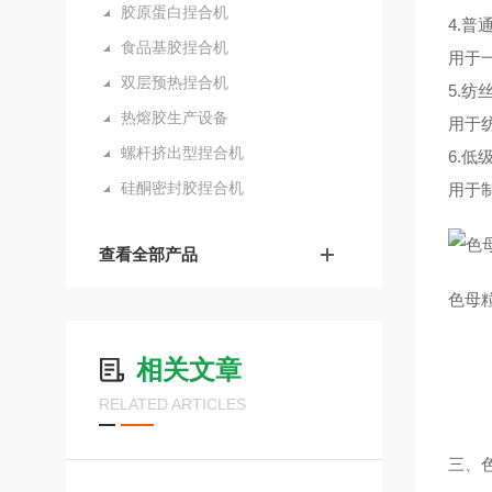
胶原蛋白捏合机
4.普
食品基胶捏合机
用于
双层预热捏合机
5.纺
热熔胶生产设备
用于
螺杆挤出型捏合机
6.低
硅酮密封胶捏合机
用于
查看全部产品
色母
相关文章
RELATED ARTICLES
三、