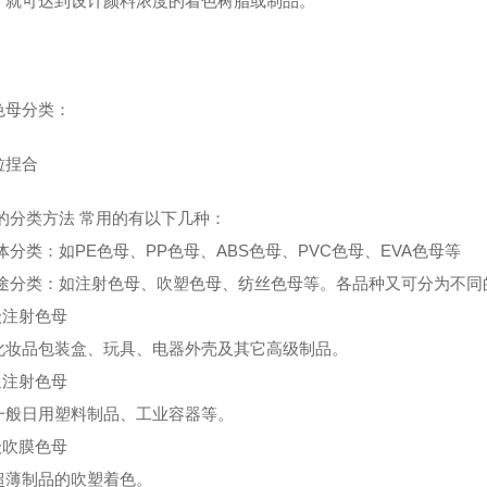
，就可达到设计颜料浓度的着色树脂或制品。
色母分类：
粒捏合
的分类方法 常用的有以下几种：
分类：如PE色母、PP色母、ABS色母、PVC色母、EVA色母等
途分类：如注射色母、吹塑色母、纺丝色母等。各品种又可分为不同
级注射色母
化妆品包装盒、玩具、电器外壳及其它高级制品。
通注射色母
一般日用塑料制品、工业容器等。
级吹膜色母
超薄制品的吹塑着色。