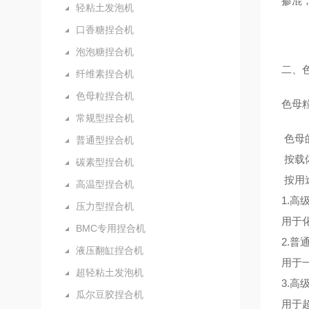
掺混
轻粘土发泡机
口香糖捏合机
泡泡糖捏合机
二、
纤维素捏合机
色母粒捏合机
色母
常规型捏合机
色母
普通型捏合机
按载体
碳素型捏合机
按用
高温型捏合机
1.高
压力型捏合机
用于
BMC专用捏合机
2.普
液压翻缸捏合机
用于
超轻粘土发泡机
3.高
瓜尔豆胶捏合机
用于