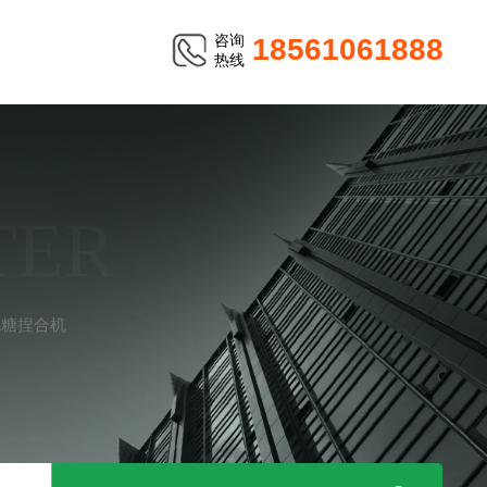
咨询
18561061888
热线
TER
泡糖捏合机