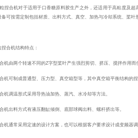
粒捏合机对于适用于口香糖原料胶生产之外，还适用于高粘度及超
设备可按需定制包括材质、出料方式、真空、加热与冷却系统、桨叶
粒捏合机结构特点：
捏合机由两个转速不同的Z字型桨叶产生强烈剪切、挤压、搅拌作用而
捏合机可制成普通型、压力型、真空箱型等，其中真空箱平衡结构的捏合
捏合机调温形式采用导热油加热、蒸汽、水冷却等方法。
捏合机出料方式有液压翻缸倾倒、底部球阀出料、螺杆挤出等。
捏合机通常采用定速的设计方案，也可以根据客户要求设计成变频器