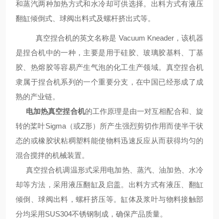
和蒸汽两种加热方式和水冷却可供选择。出料方式有液压
翻缸倾倒式、球阀出料式及螺杆挤出式等。
真空捏合机的英文名称是 Vacuum Kneader，该机器
是捏合机中的一种，主要是用于硅胶、玻璃胶基料、丁基
胶、热熔胶等容易产生气泡的化工生产领域。真空捏合机
隶属于捏合机系列的一个重要分支，在中国已经形成了成
熟的产业链。
电加热真空捏合机
的工作原理是由一对互相配合和、旋
转的桨叶Sigma（或Z形）所产生强烈剪切作用而使半干状
态的或橡胶状粘稠塑料能使物料迅速反应从而获得均匀的
混合搅拌的机械装置。
真空捏合机调温形式采用电加热、蒸汽、油加热、水冷
却等方法，采用液压翻缸及启盖。出料方式有液压、翻缸
倾倒、球阀出料，螺杆挤压等。缸体及浆叶与物料接触部
分均采用SUS304不锈钢制成，确保产品质量。