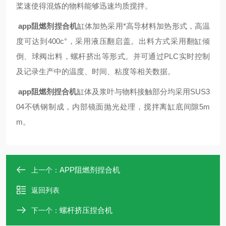
桨速使得混炼的物料能够迅速均质搅拌。
app阻燃剂捏合机
缸体加热采用*高导材料加热形式，高温
度可达到400c°，采用液压翻启盖。出料方式采用翻缸倾
倒、球阀出料，螺杆挤出等形式。并可通过PLC实时控制
及记录生产中的温度、时间、粘度等相关数据
。
app阻燃剂捏合机
缸体及浆叶与物料接触部分均采用SUS3
04不锈钢制成，内部镜面抛光处理，搅拌离缸底间隙5m
m。
APP阻燃剂捏合机
上一个：
返回列表
螺杆挤压捏合机
下一个：