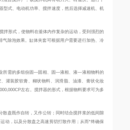
拌器型式、电动机功率、搅拌速度，然后选择减速机、机
的搅拌形式，使物料在釜体内作复杂的运动，受到强烈的
排气除泡效果。缸体夹套可根据用户需要进行加热、冷
业所需的多组份固—固相、固—液相、液—液相物料的
胶、灌装胶软膏、糊状物料、润滑脂、油漆、膏状化妆
000,000CP左右。搅拌器的形式，根据物料要求可为多
分散盘既作自转，又作公转；同时结合搅拌浆的低间隙
环运动，以及分散盘之高速剪切打散作用；从而*终确保