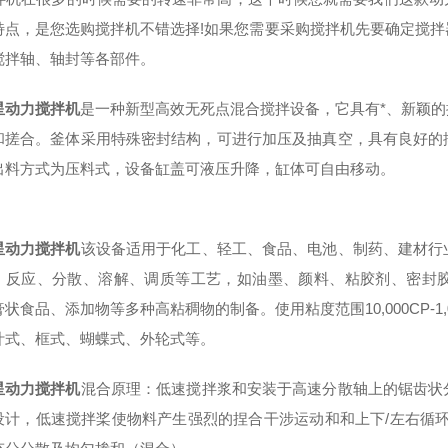
特点，是您选购搅拌机不错选择!如果您需要采购搅拌机先要确定搅
搅拌轴、轴封等各部件。
星动力搅拌机
是一种新型高效无死点混合搅拌设备，它具有*、新颖
和搓合。釜体采用特殊密封结构，可进行加压及抽真空，具有良好的
出料方式为压料式，设备缸盖可液压升降，缸体可自由移动。
星动力搅拌机
该设备适用于化工、轻工、食品、电池、制药、建材行
、反应、分散、溶解、调质等工艺，如油墨、颜料、粘胶剂、密封
状食品、添加物等多种高粘稠物的制备。使用粘度范围10,000CP-1,
叶式、框式、蝴蝶式、外轮式等。
星动力搅拌机
混合原理：低速搅拌浆和安装于高速分散轴上的锯齿状
设计，低速搅拌桨使物料产生强烈的捏合干涉运动和和上下/左右循