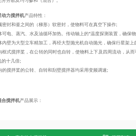
充分分散及均匀掺和（混合）。
星动力搅拌机
产品特性：
 机械密封和釜之间的（梯形）软密封，使物料可在真空下操作;
 釜体可电、蒸汽、水及油循环加热。传动轴上的*温度探测装置，确保物
 釜体内壁为大型立车精加工，再经大型抛光机自动抛光，确保行星架上
 釜内框式搅拌桨，在公转的同时也自转，使物料上下及四周流动，从
机的十几倍;
 釜内的搅拌桨的公转、自转和刮壁搅拌器均采用变频调速;
混合搅拌机
产品展示：