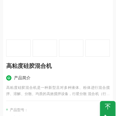
高粘度硅胶混合机
产品简介
高粘度硅胶混合机是一种新型且对多种液体、粉体进行混合搅
拌、溶解、分散、均质的高效搅拌设备，行星分散 混合机（行星
搅拌机）有高速、低速、活动刮板三轴，行星分散混合机（行星
搅拌机）广泛应用于高粘度电池、涂料、有机硅胶、油墨、染
产品型号：
料、粘胶剂等。