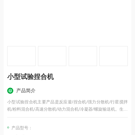
小型试验捏合机
产品简介
小型试验捏合机主要产品是反应釜/捏合机/强力分散机/行星搅拌
机/粉料混合机/高速分散机/动力混合机/冷凝器/螺旋输送机。生产
的捏合机是一种对高粘度及超高粘度的弹塑性物料进行混炼、捏
合、破碎、分散及聚合成化工产品的设备；其功能全、品种多，
产品型号：
应用十分广泛，特别适用于塑料、橡胶、硅橡胶、染料、颜料、