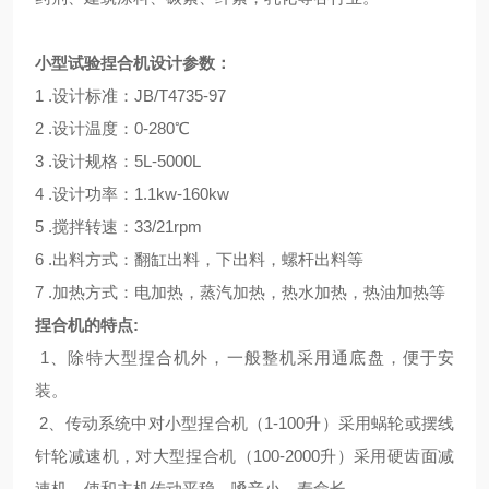
小型试验捏合机
设计参数：
1 .
设计标准：JB/T4735-97
2 .
设计温度：0-280℃
3 .
设计规格：5L-5000L
4 .
设计功率：1.1kw-160kw
5 .
搅拌转速：33/21rpm
6 .
出料方式：翻缸出料，下出料，螺杆出料等
7 .
加热方式：电加热，蒸汽加热，热水加热，热油加热等
捏合机的特点:
1
、除特大型捏合机外，一般整机采用通底盘，便于安
装。
2
、传动系统中对小型捏合机（1-100升）采用蜗轮或摆线
针轮减速机，对大型捏合机（100-2000升）采用硬齿面减
速机，使和主机传动平稳、嗓音小、寿命长。