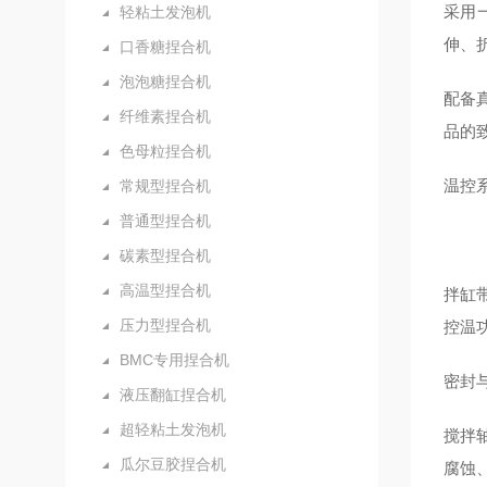
采用一
轻粘土发泡机
伸、
口香糖捏合机
泡泡糖捏合机
配备真
纤维素捏合机
品的
色母粒捏合机
温控
常规型捏合机
普通型捏合机
碳素型捏合机
高温型捏合机
拌缸
压力型捏合机
控温
BMC专用捏合机
密封与
液压翻缸捏合机
超轻粘土发泡机
搅拌
瓜尔豆胶捏合机
腐蚀