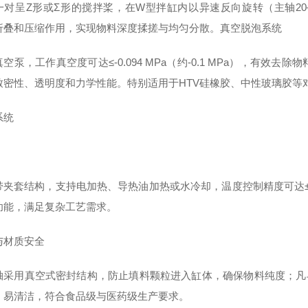
对呈Z形或Σ形的搅拌桨，在W型拌缸内以异速反向旋转（主轴20–40
折叠和压缩作用，实现物料深度揉搓与均匀分散。
真空脱泡系统‌
空泵，工作真空度可达≤-0.094 MPa（约-0.1 MPa），有
致密性、透明度和力学性能。
特别适用于HTV硅橡胶、中性玻璃胶等
系统
带夹套结构，支持电加热、导热油加热或水冷却，温度控制精度可达±
功能，满足复杂工艺需求。
材质安全‌
轴采用真空式密封结构，防止填料颗粒进入缸体，确保物料纯度；
凡
、易清洁，符合食品级与医药级生产要求。