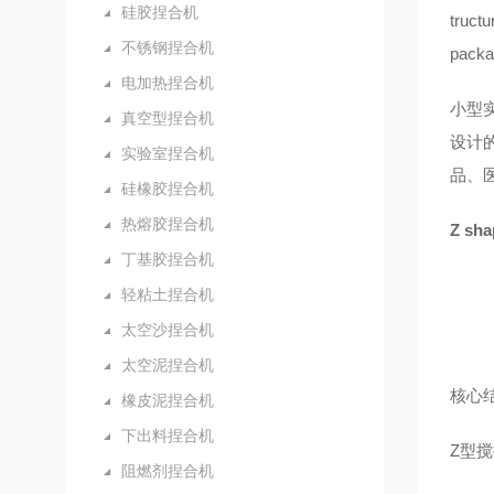
硅胶捏合机
tructu
不锈钢捏合机
packag
电加热捏合机
小型
真空型捏合机
设计
实验室捏合机
品、
硅橡胶捏合机
热熔胶捏合机
Z sh
丁基胶捏合机
轻粘土捏合机
太空沙捏合机
太空泥捏合机
核心
橡皮泥捏合机
下出料捏合机
Z型搅
阻燃剂捏合机