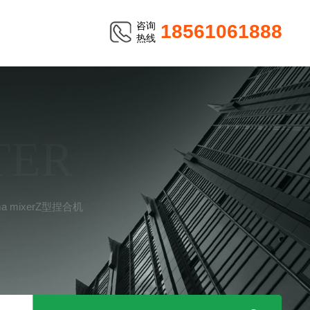
咨询
18561061888
热线
TER
igma mixerZ型捏合机