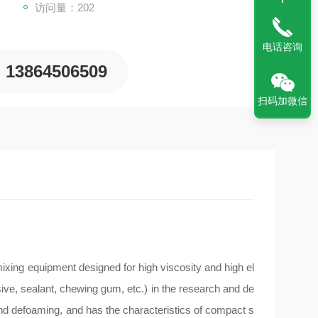
访问量：202
电话咨询
13864506509
扫码加微信
ixing equipment designed for high viscosity and high el
esive, sealant, chewing gum, etc.) in the research and de
and defoaming, and has the characteristics of compact s