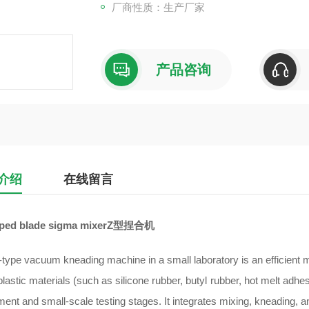
厂商性质：生产厂家
产品咨询
介绍
在线留言
aped blade sigma mixerZ型捏合机
type vacuum kneading machine in a small laboratory is an efficient m
plastic materials (such as silicone rubber, butyl rubber, hot melt adh
ent and small-scale testing stages. It integrates mixing, kneading, 