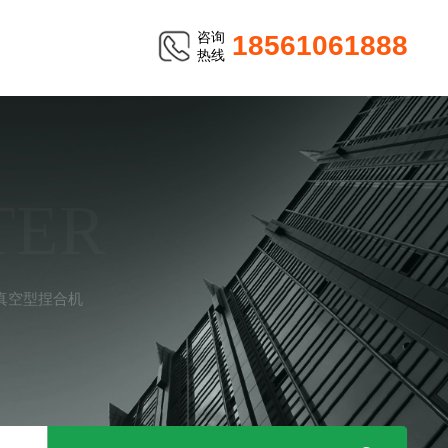
咨询
18561061888
热线
TER
真空型捏合机