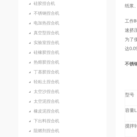
硅胶捏合机
纸浆
不锈钢捏合机
工作
电加热捏合机
速挤
真空型捏合机
为了
实验室捏合机
达0.0
硅橡胶捏合机
热熔胶捏合机
不锈
丁基胶捏合机
轻粘土捏合机
太空沙捏合机
型号
太空泥捏合机
容量
L
橡皮泥捏合机
下出料捏合机
搅拌
阻燃剂捏合机