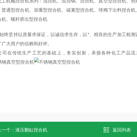
化工机械捏合机系列：混捏机、混捏锅、捏合机、真空型捏合机、热
、普通型捏合机、加重型捏合机、碳素型捏合机、球阀下出料捏合机
合机、螺杆挤出型捏合机
始终坚持以质量求保证，以诚信求生存，以*、精良的生产加工检测
了广大用户的信赖和好评。
司在传统生产工艺的基础上，务实创新，承接各种化工产品流
上一个：
液压翻缸捏合机
返回列表