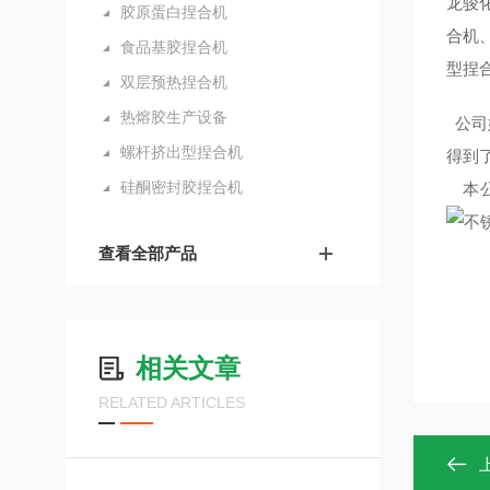
龙骏
胶原蛋白捏合机
合机
食品基胶捏合机
型捏
双层预热捏合机
热熔胶生产设备
公司
螺杆挤出型捏合机
得到
硅酮密封胶捏合机
本公
查看全部产品
相关文章
RELATED ARTICLES