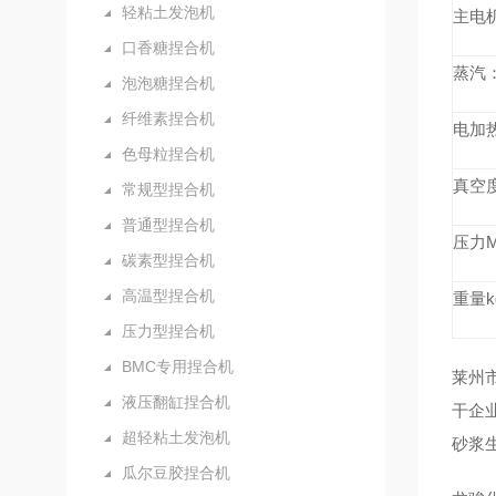
轻粘土发泡机
主电
口香糖捏合机
蒸汽
泡泡糖捏合机
纤维素捏合机
电加
色母粒捏合机
真空
常规型捏合机
普通型捏合机
压力
碳素型捏合机
高温型捏合机
重量
k
压力型捏合机
BMC专用捏合机
莱州
液压翻缸捏合机
干企
超轻粘土发泡机
砂浆
瓜尔豆胶捏合机