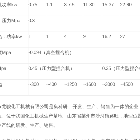
机功率
kw
0.75
1.1
3-7.5
11-30
15-37
22-90
：压力
Mpa
0.3
热：功率
kw
1
1
4
9
16.2
27
度
Mpa
-0.094（真空捏合机）
Mpa
0.45（压力型捏合机）
0.35（压力型捏
g
~300
~400
~1250
~1600
~3000
~4500
市龙骏化工机械有限公司是集科研、开发、生产、销售为一体的企业
业。位于我国化工机械生产基地—山东省莱州市沙河镇路旺，地理位
生产线的研发、生产、销售。