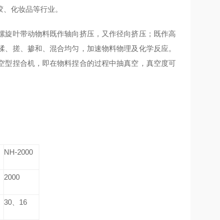
胶、化妆品等行业。
螺旋叶带动物料既作轴向挤压，又作径向挤压；既作高
揉、搓、掺和、混合均匀，加速物料物理及化学反应。
空型捏合机，即在物料捏合的过程中抽真空，真空度可
NH-2000
2000
30、16