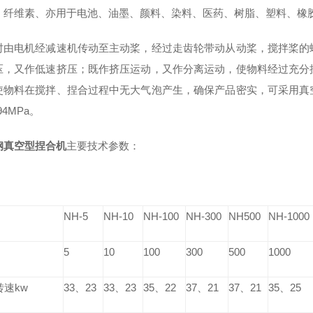
、纤维素、亦用于电池、油墨、颜料、染料、医药、树脂、塑料、橡
时由电机经减速机传动至主动桨，经过走齿轮带动从动桨，搅拌桨的
压，又作低速挤压；既作挤压运动，又作分离运动，使物料经过充分
使物料在搅拌、捏合过程中无大气泡产生，确保产品密实，可采用真
94MPa。
钢真空型捏合机
主要技术参数：
NH-5
NH-10
NH-100
NH-300
NH500
NH-1000
5
10
100
300
500
1000
转速
kw
33、23
33、23
35、22
37、21
37、21
35、25