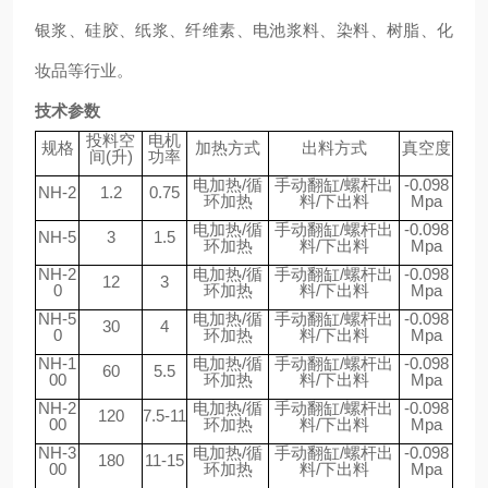
银浆、硅胶、纸浆、纤维素、电池浆料、染料、树脂、化
妆品等行业。
技术参数
投料空
电机
规格
加热方式
出料方式
真空度
间(升)
功率
电加热/循
手动翻缸/螺杆出
-0.098
NH-2
1.2
0.75
环加热
料/下出料
Mpa
电加热/循
手动翻缸/螺杆出
-0.098
NH-5
3
1.5
环加热
料/下出料
Mpa
NH-2
电加热/循
手动翻缸/螺杆出
-0.098
12
3
0
环加热
料/下出料
Mpa
NH-5
电加热/循
手动翻缸/螺杆出
-0.098
30
4
0
环加热
料/下出料
Mpa
NH-1
电加热/循
手动翻缸/螺杆出
-0.098
60
5.5
00
环加热
料/下出料
Mpa
NH-2
电加热/循
手动翻缸/螺杆出
-0.098
120
7.5-11
00
环加热
料/下出料
Mpa
NH-3
电加热/循
手动翻缸/螺杆出
-0.098
180
11-15
00
环加热
料/下出料
Mpa